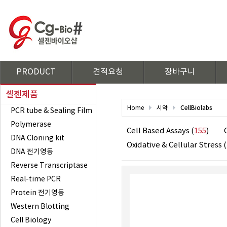
PRODUCT
견적요청
장바구니
셀젠제품
CellBiolabs
Home
시약
PCR tube & Sealing Film
Polymerase
Cell Based Assays (
155
)
DNA Cloning kit
Oxidative & Cellular Stress (
DNA 전기영동
Reverse Transcriptase
Real-time PCR
Protein 전기영동
Western Blotting
Cell Biology