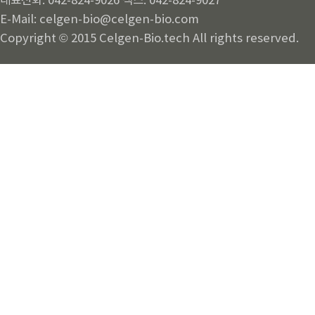
대표전화: 042-824-9026 팩스: 042-824-9027
E-Mail: celgen-bio@celgen-bio.com
Copyright © 2015 Celgen-Bio.tech All rights reserved.