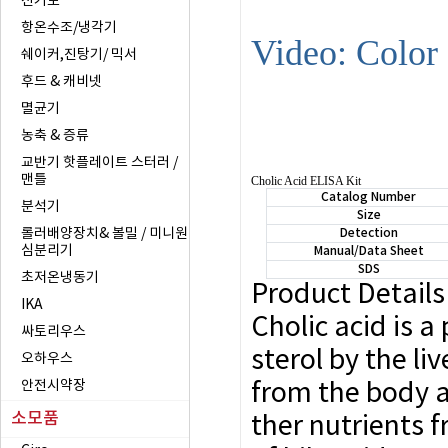
전기로
항온수조/냉각기
Video: Color
쉐이커,진탕기/ 믹서
후드 & 캐비넷
멸균기
농축 & 증류
교반기 핫플레이트 스터러 /
맨틀
Cholic Acid ELISA Kit
Catalog Number
분석기
Size
롤러배양장치& 볼밀 / 미니원
Detection
심분리기
Manual/Data Sheet
SDS
초저온냉동기
Product Details
IKA
Cholic
acid is a
싸토리우스
sterol by the liv
오하우스
안전시약장
from the body an
소모품
ther nutrients f