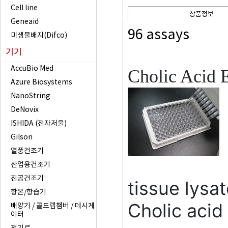
Cell line
상품정보
Geneaid
96 assays
미생물배지(Difco)
기기
AccuBio Med
Cholic Acid 
Azure Biosystems
NanoString
DeNovix
ISHIDA (전자저울)
Gilson
열풍건조기
산업용건조기
진공건조기
tissue
lysa
항온/항습기
Cholic
acid 
배양기 / 콜드랩챔버 / 데시게
이터