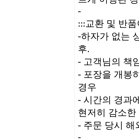
-
:::
교환 및 반품
하자가 없는 
-
후
.
고객님의 책
-
포장을 개봉
-
경우
시간의 경과
-
현저히 감소한
주문 당시 해
-
-