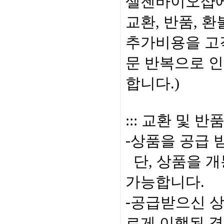
셀젠바이오샵
교환
,
반품
,
환
추가비용을 
문 반복으로 
합니다
.)
:::
교환 및 반
상품을 공급 
-
단
,
상품을 개
가능합니다
.
공급받으신 상
-
르게 이행된 