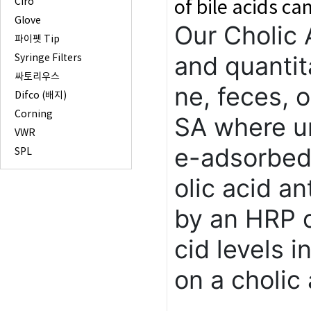
Ciro
of bile acids ca
Glove
Our
Cholic
파이펫 Tip
and
quantit
Syringe Filters
싸토리우스
ne, feces, o
Difco (배지)
Corning
SA where u
VWR
e-adsorbed
SPL
olic
acid an
by an
HRP
cid levels 
on a
cholic