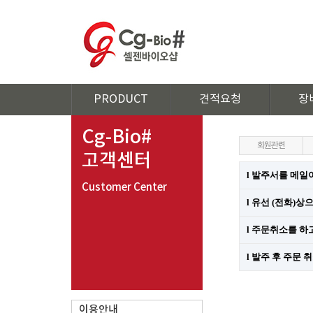
PRODUCT
견적요청
장
Cg-Bio#
회원관련
고객센터
l
발주서를 메일이
Customer Center
l
유선
(
전화
)
상으
l
주문취소를 하
l
발주 후 주문 
이용안내